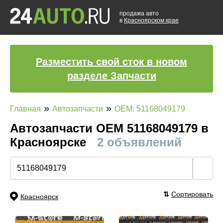
продажа авто
в
Красноярском крае
Разместить свой сток в новом
разделе Запчасти
»
»
Главная
Автозапчасти
OEM: 51168049179
Автозапчасти ОЕМ 51168049179 в
Красноярске
2 объявлений
🔍
⇅
Сортировать
Красноярск