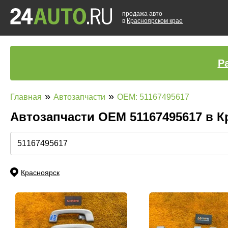
продажа авто
в
Красноярском крае
Р
»
»
Главная
Автозапчасти
OEM: 51167495617
Автозапчасти ОЕМ 51167495617 в 
Красноярск