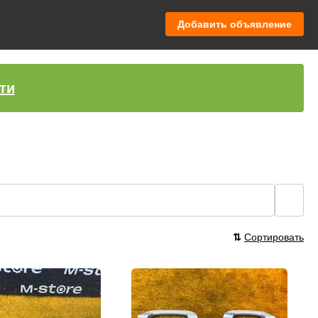
Добавить объявление
ти
🔍
⇅
Сортировать