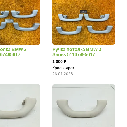
толка BMW 3-
Ручка потолка BMW 3-
167495617
Series 51167495617
1 000
Красноярск
26.01.2026