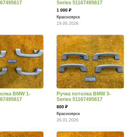
167495617
Series 51167495617
1 000
Красноярск
19.05.2026
толка BMW 1-
Ручка потолка BMW 3-
167495617
Series 51167495617
800
Красноярск
26.01.2026