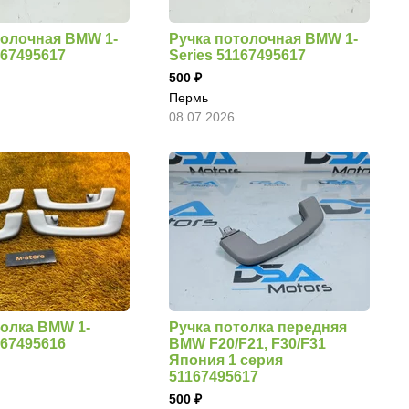
толочная BMW 1-
Ручка потолочная BMW 1-
167495617
Series 51167495617
500
Пермь
08.07.2026
толка BMW 1-
Ручка потолка передняя
167495616
BMW F20/F21, F30/F31
Япония 1 серия
51167495617
500