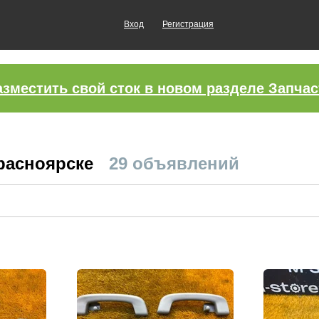
Вход
Регистрация
азместить свой сток в новом разделе Запчас
Красноярске
29 объявлений