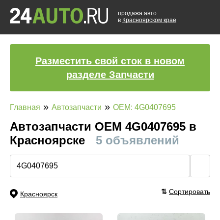
продажа авто
в
Красноярском крае
Разместить свой сток в новом
разделе Запчасти
»
»
Главная
Автозапчасти
OEM: 4G0407695
Автозапчасти ОЕМ 4G0407695 в
Красноярске
5 объявлений
🔍
⇅
Сортировать
Красноярск