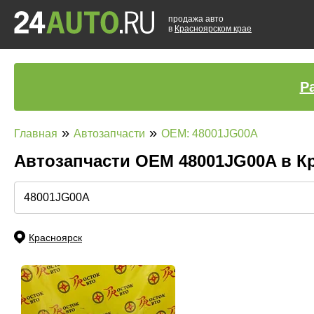
продажа авто
в
Красноярском крае
Р
»
»
Главная
Автозапчасти
OEM: 48001JG00A
Автозапчасти ОЕМ 48001JG00A в К
Красноярск