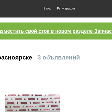
Вход
Регистрация
азместить свой сток в новом разделе Запчас
расноярске
3 объявлений