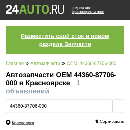
продажа авто
в
Красноярском крае
Разместить свой сток в новом
разделе Запчасти
»
»
Главная
Автозапчасти
OEM: 44360-87706-000
Автозапчасти ОЕМ 44360-87706-
000 в Красноярске
1
объявлений
🔍
⇅
Сортировать
Красноярск