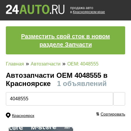
продажа авто
в
Красноярском крае
Разместить свой сток в новом
разделе Запчасти
»
»
Главная
Автозапчасти
OEM: 4048555
Автозапчасти ОЕМ 4048555 в
Красноярске
1 объявлений
🔍
⇅
Сортировать
Красноярск