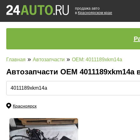
продажа авто
в
Красноярском крае
Р
»
»
Главная
Автозапчасти
OEM: 4011189xkm14a
Автозапчасти ОЕМ 4011189xkm14a 
Красноярск