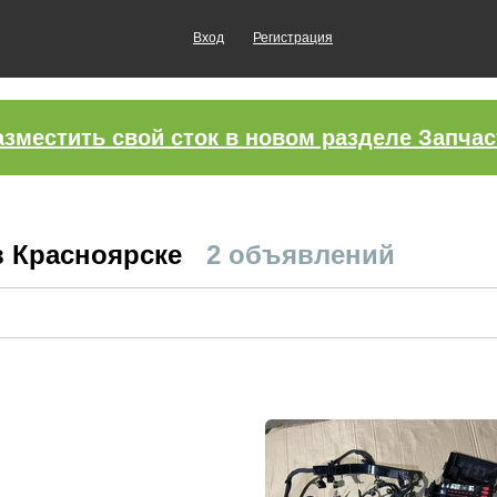
Вход
Регистрация
азместить свой сток в новом разделе Запчас
в Красноярске
2 объявлений