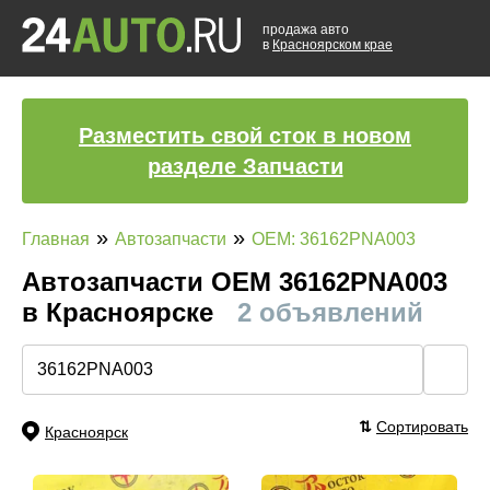
продажа авто
в
Красноярском крае
Разместить свой сток в новом
разделе Запчасти
»
»
Главная
Автозапчасти
OEM: 36162PNA003
Автозапчасти ОЕМ 36162PNA003
в Красноярске
2 объявлений
🔍
⇅
Сортировать
Красноярск