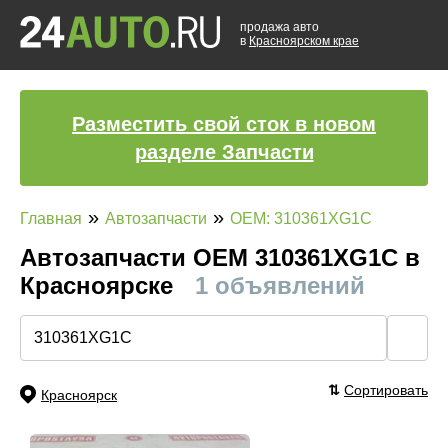
продажа авто
в
Красноярском крае
Разместить свой сток в новом
разделе Запчасти
»
»
Главная
Автозапчасти
OEM: 310361XG1C
Автозапчасти ОЕМ 310361XG1C в
Красноярске
1 объявлений
🔍
⇅
Сортировать
Красноярск