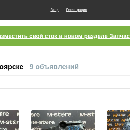
Вход
Регистрация
азместить свой сток в новом разделе Запчас
ноярске
9 объявлений