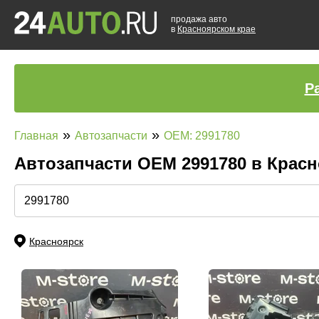
продажа авто
в
Красноярском крае
Р
»
»
Главная
Автозапчасти
OEM: 2991780
Автозапчасти ОЕМ 2991780 в Крас
Красноярск