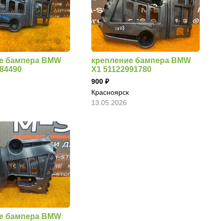
е бампера BMW
крепление бампера BMW
884490
X1 51122991780
900
Красноярск
13.05.2026
е бампера BMW