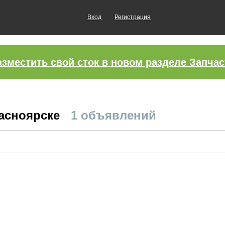
Вход
Регистрация
азместить свой сток в новом разделе Запчас
расноярске
1 объявлений