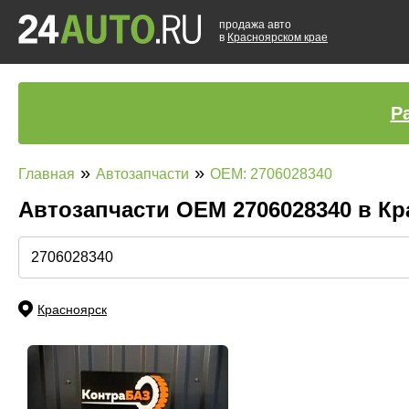
продажа авто
в
Красноярском крае
Р
»
»
Главная
Автозапчасти
OEM: 2706028340
Автозапчасти ОЕМ 2706028340 в К
Красноярск