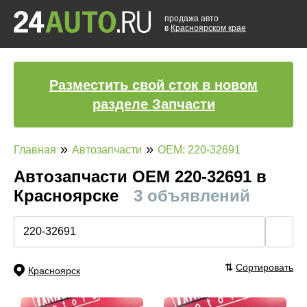
продажа авто
в
Красноярском крае
Разместить свой сток в новом
разделе Запчасти
»
»
Главная
Автозапчасти
OEM: 220-32691
Автозапчасти ОЕМ 220-32691 в
Красноярске
3 объявлений
🔍
⇅
Сортировать
Красноярск