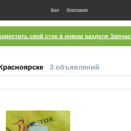
Вход
Регистрация
азместить свой сток в новом разделе Запчас
 Красноярске
3 объявлений