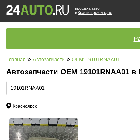
продажа авто
в
Красноярском крае
Р
»
»
Главная
Автозапчасти
OEM: 19101RNAA01
Автозапчасти ОЕМ 19101RNAA01 в
Красноярск