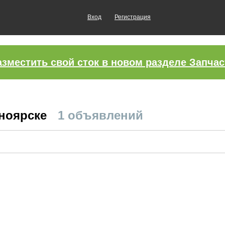
Вход
Регистрация
азместить свой сток в новом разделе Запчас
сноярске
1 объявлений