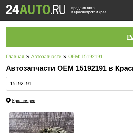
продажа авто
в
Красноярском крае
Р
»
»
Главная
Автозапчасти
OEM: 15192191
Автозапчасти ОЕМ 15192191 в Кра
Красноярск