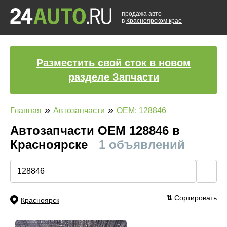
продажа авто
в
Красноярском крае
Разместить свой сток в новом
разделе Запчасти
»
»
Главная
Автозапчасти
OEM: 128846
Автозапчасти ОЕМ 128846 в
Красноярске
1 объявлений
🔍
⇅
Сортировать
Красноярск