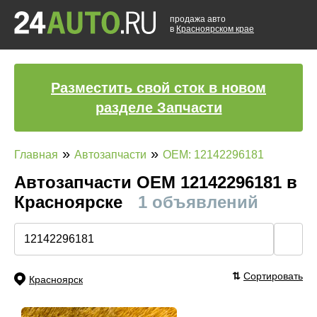
продажа авто
в
Красноярском крае
Разместить свой сток в новом
разделе Запчасти
»
»
Главная
Автозапчасти
OEM: 12142296181
Автозапчасти ОЕМ 12142296181 в
Красноярске
1 объявлений
🔍
⇅
Сортировать
Красноярск