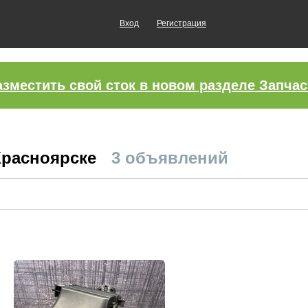
Вход
Регистрация
азместить свой сток в новом разделе Запчас
Красноярске
3 объявлений