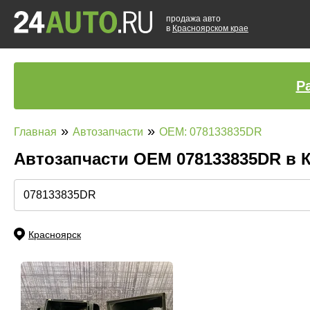
продажа авто
в
Красноярском крае
Р
»
»
Главная
Автозапчасти
OEM: 078133835DR
Автозапчасти ОЕМ 078133835DR в 
Красноярск