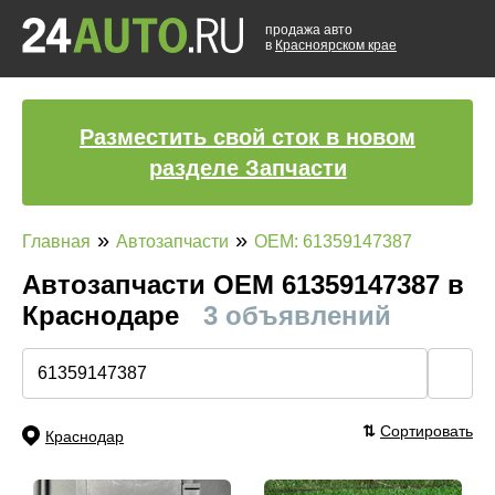
продажа авто
в
Красноярском крае
Разместить свой сток в новом
разделе Запчасти
»
»
Главная
Автозапчасти
OEM: 61359147387
Автозапчасти ОЕМ 61359147387 в
Краснодаре
3 объявлений
🔍
⇅
Сортировать
Краснодар