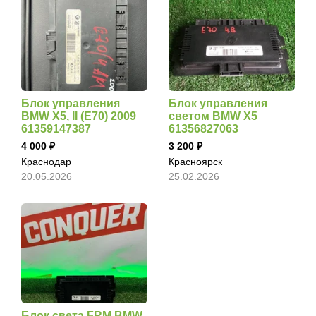
Блок управления
Блок управления
BMW X5, II (E70) 2009
светом BMW X5
61359147387
61356827063
4 000
3 200
Краснодар
Красноярск
20.05.2026
25.02.2026
Блок света FRM BMW