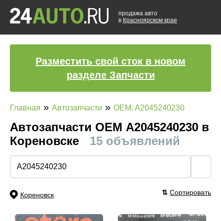
продажа авто
в
Красноярском крае
Разместить свой сток в новом
разделе Запчасти
»
»
Главная
Автозапчасти
OEM: A2045240230
Автозапчасти ОЕМ A2045240230 в
Кореновске
15 объявлений
🔍
⇅
Сортировать
Кореновск