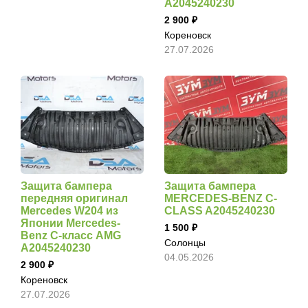
A2045240230
2 900
Кореновск
27.07.2026
Защита бампера
Защита бампера
передняя оригинал
MERCEDES-BENZ C-
Mercedes W204 из
CLASS A2045240230
Японии Mercedes-
1 500
Benz C-класс AMG
Солонцы
A2045240230
04.05.2026
2 900
Кореновск
27.07.2026