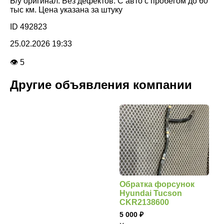
Б/у оригинал. Без дефектов. С авто с пробегом до 60
тыс км. Цена указана за штуку
ID 492823
25.02.2026 19:33
👁 5
Другие объявления компании
Обратка форсунок
Hyundai Tucson
CKR2138600
5 000