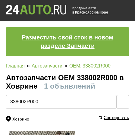
продажа авто
в
Красноярском крае
Разместить свой сток в новом
разделе Запчасти
»
»
Главная
Автозапчасти
OEM: 338002R000
Автозапчасти ОЕМ 338002R000 в
Ховрине
1 объявлений
🔍
⇅
Сортировать
Ховрино