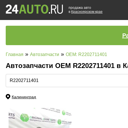
продажа авто
в
Красноярском крае
Р
»
»
Главная
Автозапчасти
OEM: R2202711401
Автозапчасти ОЕМ R2202711401 в 
Калининград