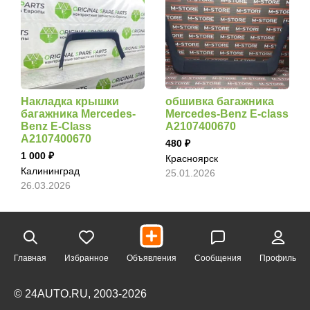
Накладка крышки
обшивка багажника
багажника Mercedes-
Mercedes-Benz E-class
Benz E-Class
A2107400670
A2107400670
480
1 000
Красноярск
Калининград
25.01.2026
26.03.2026
Главная
Избранное
Объявления
Сообщения
Профиль
© 24AUTO.RU, 2003-2026