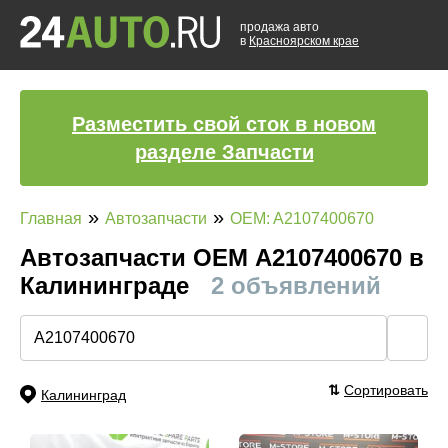
продажа авто
в
Красноярском крае
Разместить свой сток в новом
разделе Запчасти
»
»
Главная
Автозапчасти
OEM: A2107400670
Автозапчасти ОЕМ A2107400670 в
Калининграде
2 объявлений
🔍
⇅
Сортировать
Калининград