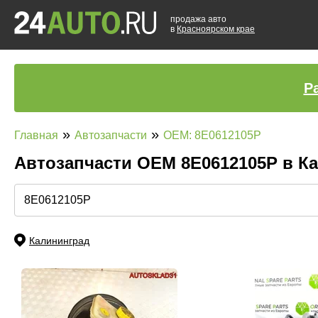
продажа авто
в
Красноярском крае
Р
»
»
Главная
Автозапчасти
OEM: 8E0612105P
Автозапчасти ОЕМ 8E0612105P в К
Калининград