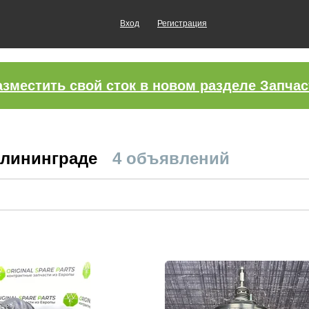
Вход
Регистрация
азместить свой сток в новом разделе Запчас
алининграде
4 объявлений