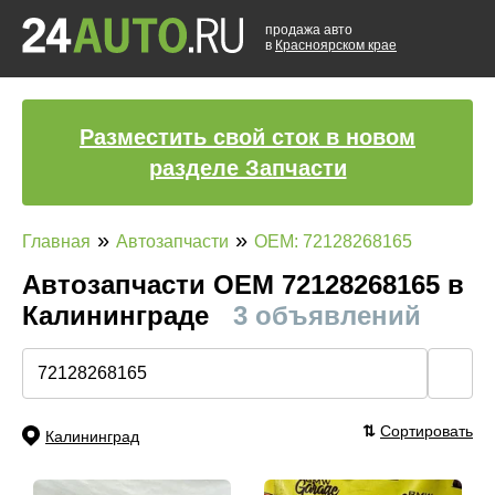
продажа авто
в
Красноярском крае
Разместить свой сток в новом
разделе Запчасти
»
»
Главная
Автозапчасти
OEM: 72128268165
Автозапчасти ОЕМ 72128268165 в
Калининграде
3 объявлений
🔍
⇅
Сортировать
Калининград