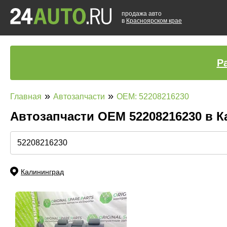
продажа авто
в
Красноярском крае
Р
»
»
Главная
Автозапчасти
OEM: 52208216230
Автозапчасти ОЕМ 52208216230 в 
Калининград