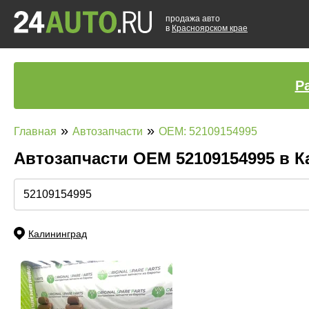
продажа авто
в
Красноярском крае
Р
»
»
Главная
Автозапчасти
OEM: 52109154995
Автозапчасти ОЕМ 52109154995 в 
Калининград