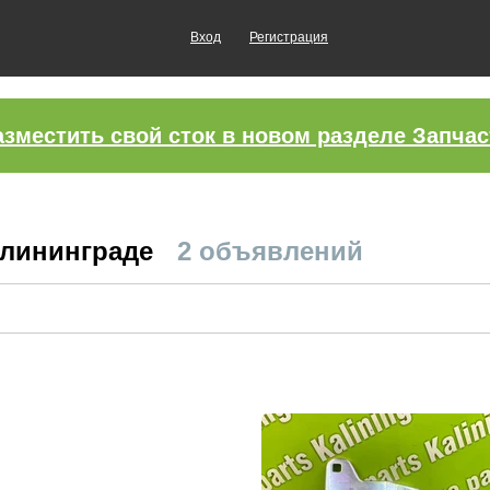
Вход
Регистрация
азместить свой сток в новом разделе Запчас
алининграде
2 объявлений