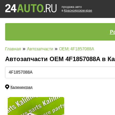
продажа авто
в
Красноярском крае
Р
»
»
Главная
Автозапчасти
OEM: 4F1857088A
Автозапчасти ОЕМ 4F1857088A в К
Калининград