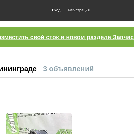
Вход
Регистрация
азместить свой сток в новом разделе Запчас
лининграде
3 объявлений