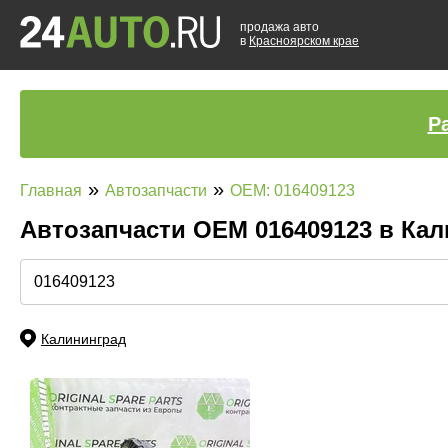
продажа авто
в
Красноярском крае
Р
»
»
Главная
Автозапчасти
OEM: 016409123
Автозапчасти ОЕМ 016409123 в Ка
Калининград