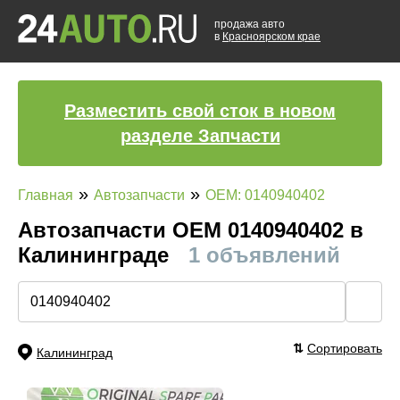
продажа авто
в
Красноярском крае
Разместить свой сток в новом
разделе Запчасти
»
»
Главная
Автозапчасти
OEM: 0140940402
Автозапчасти ОЕМ 0140940402 в
Калининграде
1 объявлений
🔍
⇅
Сортировать
Калининград