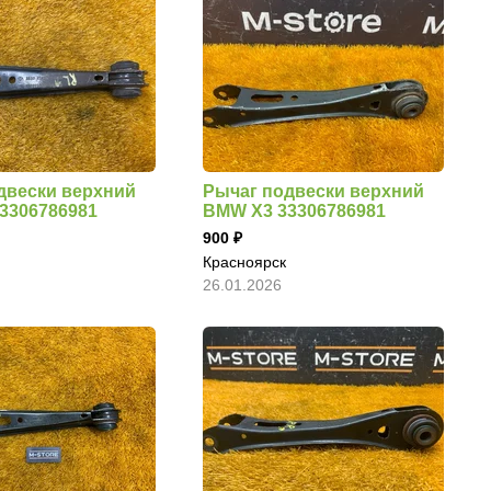
двески верхний
Рычаг подвески верхний
3306786981
BMW X3 33306786981
900
Красноярск
26.01.2026