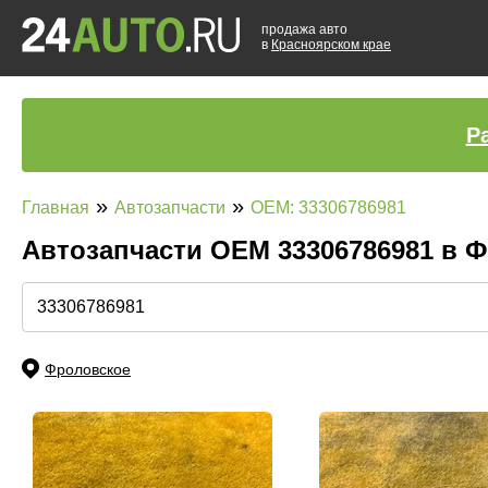
продажа авто
в
Красноярском крае
Р
»
»
Главная
Автозапчасти
OEM: 33306786981
Автозапчасти ОЕМ 33306786981 в 
Фроловское