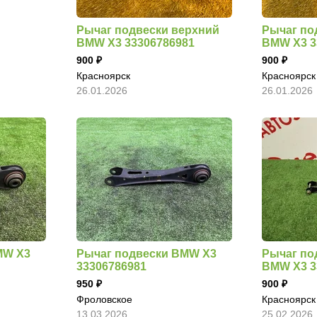
Рычаг подвески верхний
Рычаг по
BMW X3 33306786981
BMW X3 3
900
900
Красноярск
Красноярск
26.01.2026
26.01.2026
MW X3
Рычаг подвески BMW X3
Рычаг по
33306786981
BMW X3 3
950
900
Фроловское
Красноярск
13.03.2026
25.02.2026