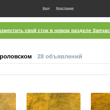
Вход
Регистрация
азместить свой сток в новом разделе Запчас
Фроловском
28 объявлений