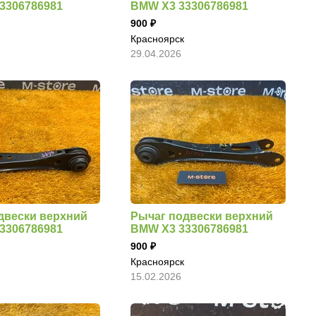
3306786981
BMW X3 33306786981
900
Красноярск
29.04.2026
двески верхний
Рычаг подвески верхний
3306786981
BMW X3 33306786981
900
Красноярск
15.02.2026