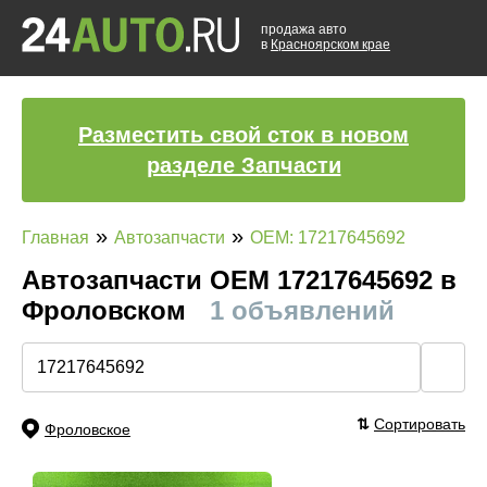
продажа авто
в
Красноярском крае
Разместить свой сток в новом
разделе Запчасти
»
»
Главная
Автозапчасти
OEM: 17217645692
Автозапчасти ОЕМ 17217645692 в
Фроловском
1 объявлений
🔍
⇅
Сортировать
Фроловское