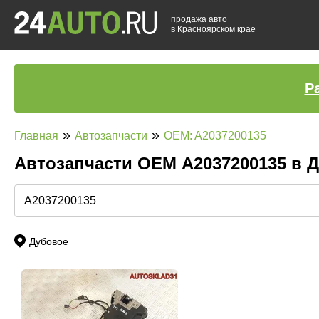
продажа авто
в
Красноярском крае
Р
»
»
Главная
Автозапчасти
OEM: A2037200135
Автозапчасти ОЕМ A2037200135 в
Дубовое