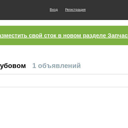
Вход
Регистрация
азместить свой сток в новом разделе Запчас
 Дубовом
1 объявлений