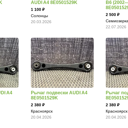
K
AUDI A4 8E0501529K
B6 (2002
8E050152
1 100
2 500
Солонцы
Семиозерк
20.03.2026
22.07.2026
DI A4
Рычаг подвески AUDI A4
Рычаг по
8E0501529K
8E050152
2 380
2 380
Красноярск
Красноярск
20.04.2026
20.04.2026