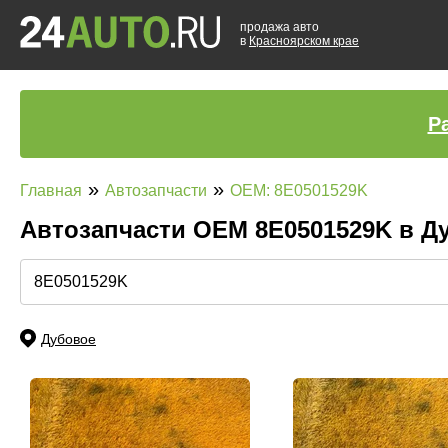
продажа авто
в
Красноярском крае
Р
»
»
Главная
Автозапчасти
OEM: 8E0501529K
Автозапчасти ОЕМ 8E0501529K в 
Дубовое