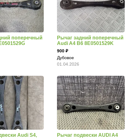
дний поперечный
Рычаг задний поперечный
8E0501529G
Audi A4 B6 8E0501529K
900
Дубовое
01.04.2026
вески Audi S4,
Рычаг подвески AUDI A4