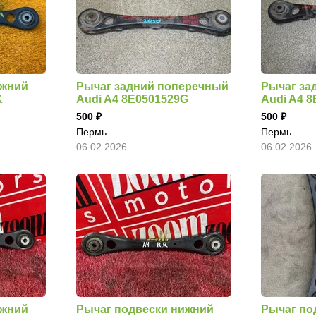
ижний
Рычаг задний поперечный
Рычаг за
K
Audi A4 8E0501529G
Audi A4 
500
500
Пермь
Пермь
06.02.2026
06.02.2026
ижний
Рычаг подвески нижний
Рычаг под