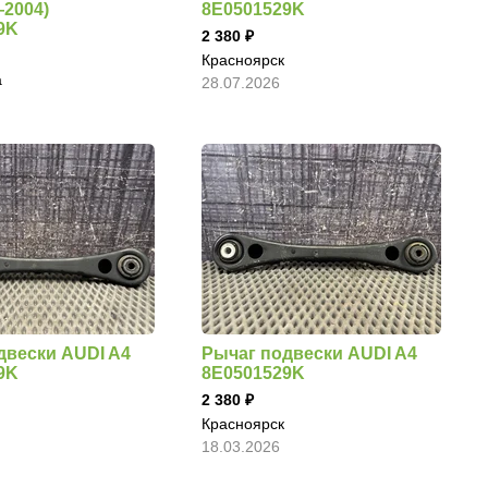
—2004)
8E0501529K
9K
2 380
Красноярск
а
28.07.2026
двески AUDI A4
Рычаг подвески AUDI A4
9K
8E0501529K
2 380
Красноярск
18.03.2026