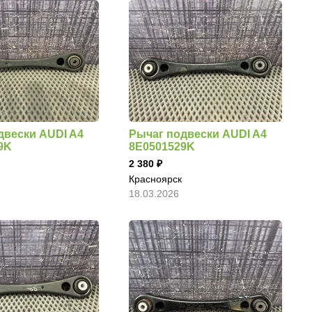
двески AUDI A4
Рычаг подвески AUDI A4
9K
8E0501529K
2 380
Красноярск
18.03.2026