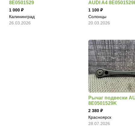
8E0501529
AUDI A4 8E0501529
1 000
1 100
Калининград
Солонцы
26.03.2026
20.03.2026
Рычаг подвески AU
8E0501529K
2 380
Красноярск
28.07.2026