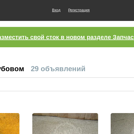
Вход
Регистрация
азместить свой сток в новом разделе Запчас
Дубовом
29 объявлений