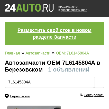
продажа авто
в
Красноярском крае
Разместить свой сток в новом
разделе Запчасти
»
»
Главная
Автозапчасти
OEM: 7L6145804A
Автозапчасти ОЕМ 7L6145804A в
Березовском
1 объявлений
🔍
⇅
Сортировать
Березовский