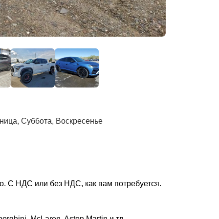
тница, Суббота, Воскресенье
. С НДС или без НДС, как вам потребуется.
rghini, McLaren, Aston Martin и тд.