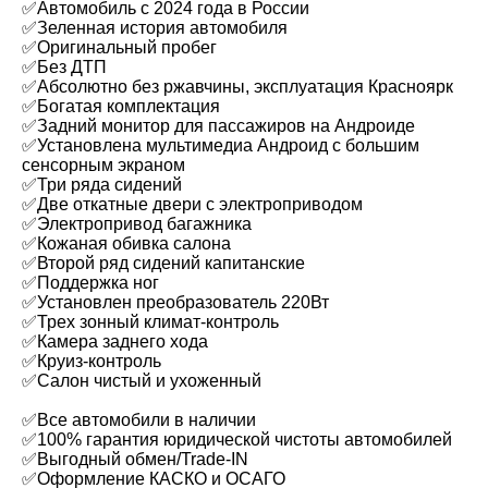
✅Автомобиль с 2024 года в России
✅Зеленная история автомобиля
✅Оригинальный пробег
✅Без ДТП
✅Абсолютно без ржавчины, эксплуатация Красноярк
✅Богатая комплектация
✅Задний монитор для пассажиров на Андроиде
✅Установлена мультимедиа Андроид с большим
сенсорным экраном
✅Три ряда сидений
✅Две откатные двери с электроприводом
✅Электропривод багажника
✅Кожаная обивка салона
✅Второй ряд сидений капитанские
✅Поддержка ног
✅Установлен преобразователь 220Вт
✅Трех зонный климат-контроль
✅Камера заднего хода
✅Круиз-контроль
✅Салон чистый и ухоженный
✅Все автомобили в наличии
✅100% гарантия юридической чистоты автомобилей
✅Выгодный обмен/Trade-IN
✅Оформление КАСКО и ОСАГО