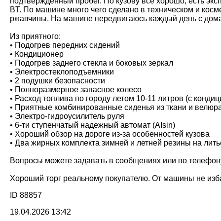
подтвержденный пробег. По кузову все хорошо, есть экс
BT. По машине много чего сделано в техническом и косм
ржавчины. На машине передвигаюсь каждый день с дома 
Из приятного:
• Подогрев передних сидений
• Кондиционер
• Подогрев заднего стекла и боковых зеркал
• Электростеклоподъемники
• 2 подушки безопасности
• Полноразмерное запасное колесо
• Расход топлива по городу летом 10-11 литров (с кондиц
• Приятные комбинированные сиденья из ткани и велюр
• Электро-гидроусилитель руля
• 6-ти ступенчатый надежный автомат (AIsin)
• Хороший обзор на дороге из-за особенностей кузова
• Два жирных комплекта зимней и летней резины на лить
Вопросы можете задавать в сообщениях или по телефону (
Хороший торг реальному покупателю. От машины не изба
ID 88857
19.04.2026 13:42