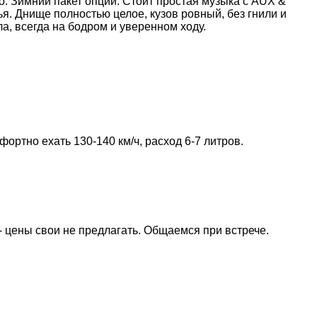
о. Зимний пакет опций. Стоит простая музыка с AUX &
я. Днище полностью целое, кузов ровный, без гнили и
, всегда на бодром и уверенном ходу.
фортно ехать 130-140 км/ч, расход 6-7 литров.
 - цены свои не предлагать. Общаемся при встрече.