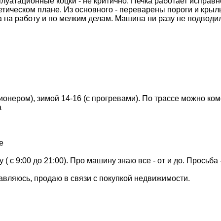
плуатационные коцки - не критично. Печка работает исправн
етическом плане. Из основного - переварены пороги и крыль
на работу и по мелким делам. Машина ни разу не подводила
ионером), зимой 14-16 (с прогревами). По трассе можно ком
а
е
 с 9:00 до 21:00). Про машину знаю все - от и до. Просьба
вляюсь, продаю в связи с покупкой недвижимости.