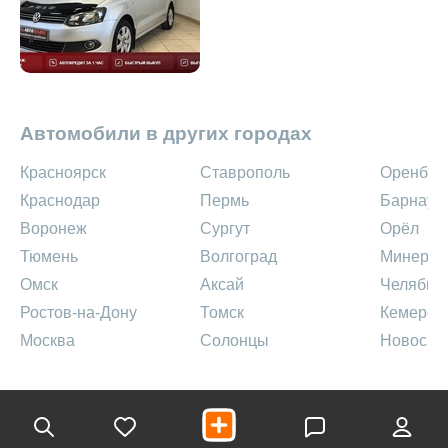
Автомобили в других городах
Красноярск
Ставрополь
Оренбур
Краснодар
Пермь
Барнаул
Воронеж
Сургут
Орёл
Тюмень
Волгоград
Минерал
Омск
Аксай
Челябин
Ростов-на-Дону
Томск
Кемеров
Москва
Солонцы
Новосиб