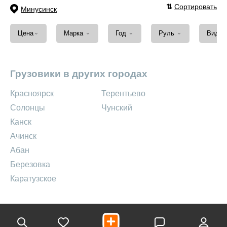
⇅
Сортировать
Минусинск
⌄
⌄
⌄
⌄
Цена
Марка
Год
Руль
Вид т
Грузовики в других городах
Красноярск
Терентьево
Солонцы
Чунский
Канск
Ачинск
Абан
Березовка
Каратузское