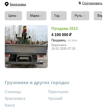
⇅
Сортировать
Березовка
⌄
⌄
⌄
⌄
Цена
Марка
Год
Руль
Вид т
Продажа 2012
4 100 000
Продавец
/ 02.2026
Березовка
18.02.2026 07:28
Грузовики в других городах
Солонцы
Терентьево
Красноярск
Чунский
Канск