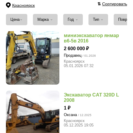
⇅
Сортировать
Красноярск
⌄
⌄
⌄
⌄
Цена
Марка
Год
Тип
Повреж
миниэкскаватор янмар
в6-5в 2016
2 600 000
Продавец
/ 01.2026
Красноярск
05.01.2026 07:32
Экскаватор CAT 320D L
2008
1
Оксана
/ 12.2025
Красноярск
05.12.2025 19:05