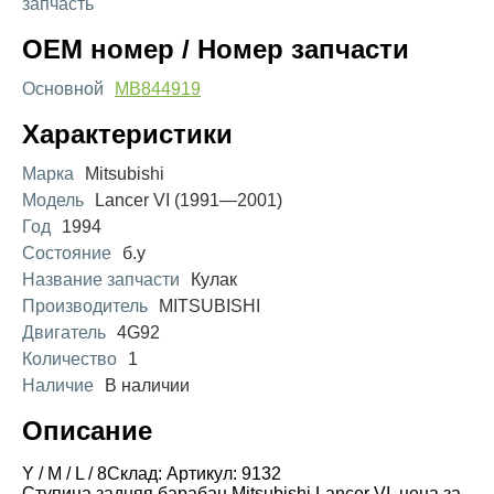
запчасть
OEM номер / Номер запчасти
Основной
MB844919
Характеристики
Марка
Mitsubishi
Модель
Lancer VI (1991—2001)
Год
1994
Состояние
б.у
Название запчасти
Кулак
Производитель
MITSUBISHI
Двигатель
4G92
Количество
1
Наличие
В наличии
Описание
Y / M / L / 8Склад: Артикул: 9132
Ступица задняя барабан Mitsubishi Lancer VI цена за