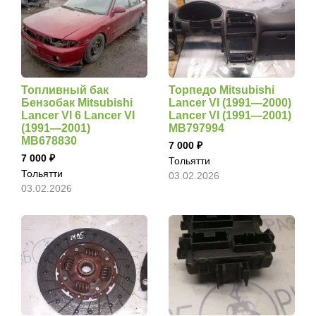
Топливный бак
Торпедо Mitsubishi
Бензобак Mitsubishi
Lancer VI (1991—2000)
Lancer VI 6 Lancer VI
Lancer VI (1991—2001)
(1991—2001)
MB797994
MB678830
7 000
7 000
Тольятти
Тольятти
03.02.2026
03.02.2026