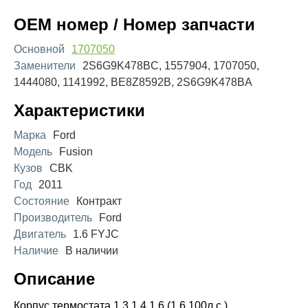
OEM номер / Номер запчасти
Основной
1707050
Заменители
2S6G9K478BC, 1557904, 1707050,
1444080, 1141992, BE8Z8592B, 2S6G9K478BA
Характеристики
Марка
Ford
Модель
Fusion
Кузов
CBK
Год
2011
Состояние
Контракт
Производитель
Ford
Двигатель
1.6 FYJC
Наличие
В наличии
Описание
Корпус термостата 1.3 1.4 1.6 (1.6 100л.с.)