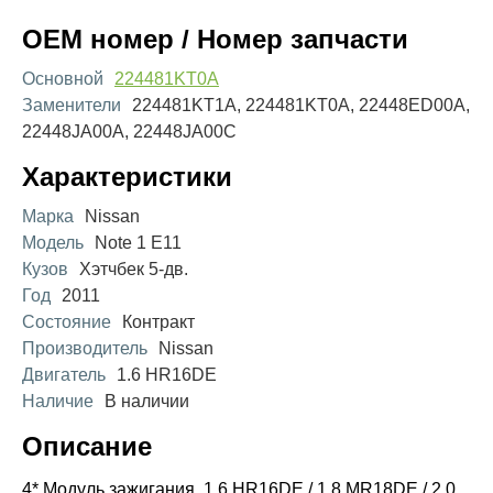
OEM номер / Номер запчасти
Основной
224481KT0A
Заменители
224481KT1A, 224481KT0A, 22448ED00A,
22448JA00A, 22448JA00C
Характеристики
Марка
Nissan
Модель
Note 1 E11
Кузов
Хэтчбек 5-дв.
Год
2011
Состояние
Контракт
Производитель
Nissan
Двигатель
1.6 HR16DE
Наличие
В наличии
Описание
4* Модуль зажигания, 1.6 HR16DE / 1.8 MR18DE / 2.0