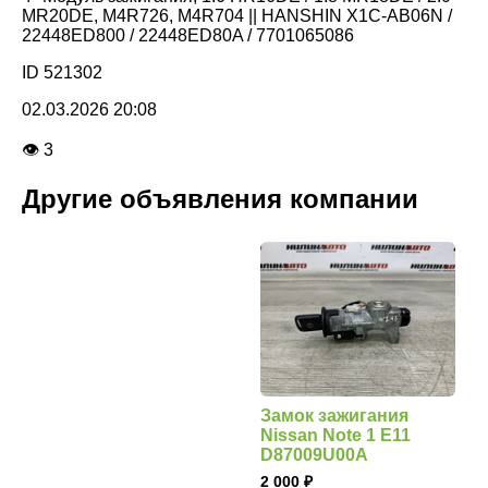
MR20DE, M4R726, M4R704 || HANSHIN X1C-AB06N /
22448ED800 / 22448ED80A / 7701065086
ID 521302
02.03.2026 20:08
👁 3
Другие объявления компании
Замок зажигания
Nissan Note 1 E11
D87009U00A
2 000