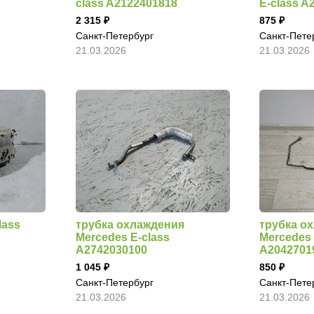
class A2122401818
E-class A
2 315
875
Санкт-Петербург
Санкт-Пете
21.03.2026
21.03.2026
lass
трубка охлаждения
трубка о
Mercedes E-class
Mercedes 
A2742030100
A2042701
1 045
850
Санкт-Петербург
Санкт-Пете
21.03.2026
21.03.2026