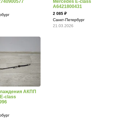
2740900577
Mercedes E-class
A6421800431
2 085
рбург
Санкт-Петербург
21.03.2026
хлаждения АКПП
E-class
996
рбург