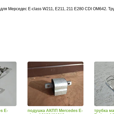
ля Мерседес E-class W211, E211, 211 E280 CDI OM642. Труб
s E-
подушка АКПП Mercedes E-
трубка м