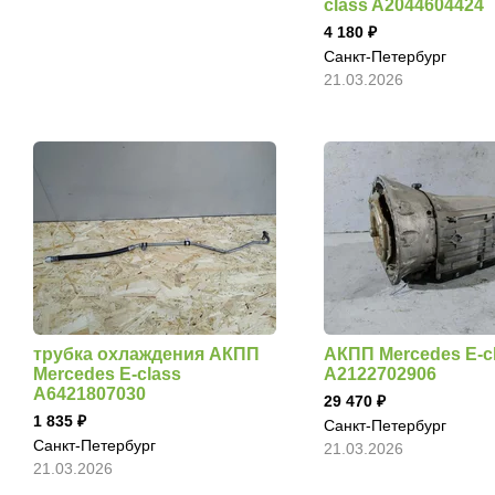
class A2044604424
4 180
Санкт-Петербург
21.03.2026
трубка охлаждения АКПП
АКПП Mercedes E-c
Mercedes E-class
A2122702906
A6421807030
29 470
1 835
Санкт-Петербург
Санкт-Петербург
21.03.2026
21.03.2026