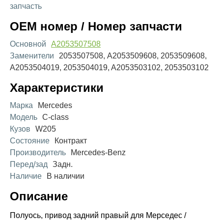
запчасть
OEM номер / Номер запчасти
Основной
A2053507508
Заменители
2053507508, A2053509608, 2053509608,
A2053504019, 2053504019, A2053503102, 2053503102
Характеристики
Марка
Mercedes
Модель
C-class
Кузов
W205
Состояние
Контракт
Производитель
Mercedes-Benz
Перед/зад
Задн.
Наличие
В наличии
Описание
Полуось, привод задний правый для Мерседес /