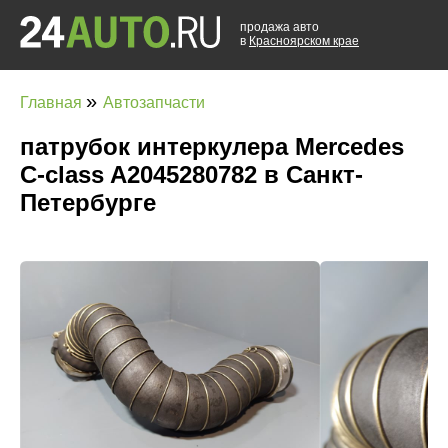
продажа авто
в
Красноярском крае
»
Главная
Автозапчасти
патрубок интеркулера Mercedes
C-class A2045280782 в Санкт-
Петербурге