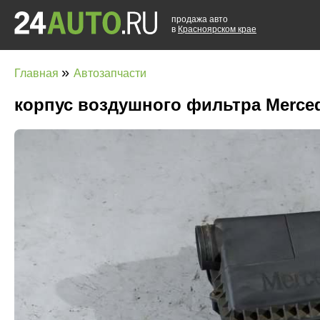
продажа авто
в
Красноярском крае
»
Главная
Автозапчасти
корпус воздушного фильтра Merced