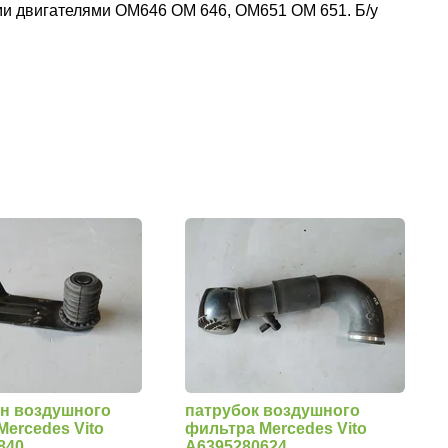
ными двигателями OM646 OM 646, OM651 OM 651. Б/у
н воздушного
патрубок воздушного
Mercedes Vito
фильтра Mercedes Vito
840
A6395280624