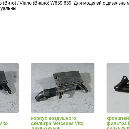
o (Вито) / Viano (Виано) W639 639. Для моделей с дизель
туальны.
о
корпус воздушного
кронштей
Vito
фильтра Mercedes Vito
фильтра 
A6395282506
A4475280