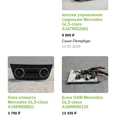
кнопки управления
сиденьем Mercedes
GLS-class
A1679052001
9 900
Санкт-Петербург
14.05.2026
блок климата
Блок SAM Mercedes
Mercedes GLS-class
GLS-class
A1669008821
A1669006120
3 790
13 435